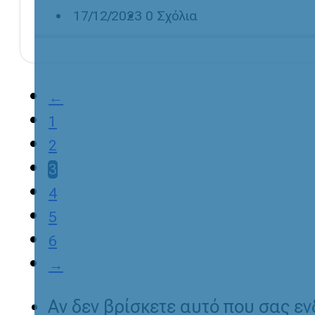
17/12/2023
0 Σχόλια
←
1
2
3
4
5
6
→
Αν δεν βρίσκετε αυτό που σας ε