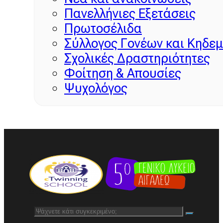
Πανελλήνιες Εξετάσεις
Πρωτοσέλιδα
Σύλλογος Γονέων και Κηδε
Σχολικές Δραστηριότητες
Φοίτηση & Απουσίες
Ψυχολόγος
Αναζήτηση