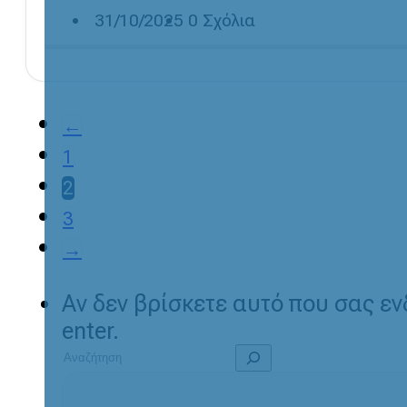
31/10/2025
0 Σχόλια
←
1
2
3
→
Αν δεν βρίσκετε αυτό που σας ε
enter.